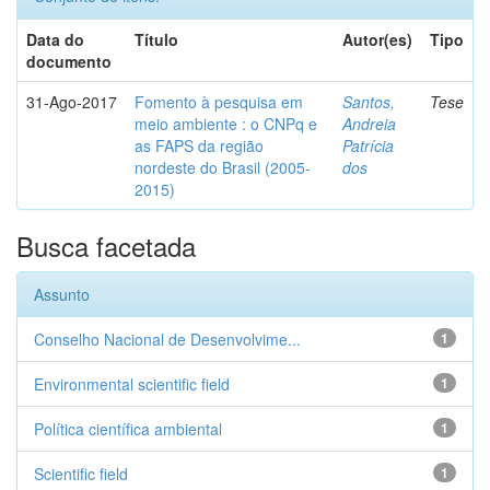
Data do
Título
Autor(es)
Tipo
documento
31-Ago-2017
Fomento à pesquisa em
Santos,
Tese
meio ambiente : o CNPq e
Andreia
as FAPS da região
Patrícia
nordeste do Brasil (2005-
dos
2015)
Busca facetada
Assunto
Conselho Nacional de Desenvolvime...
1
Environmental scientific field
1
Política científica ambiental
1
Scientific field
1