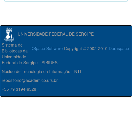
UNIVERSIDADE FEDERAL DE SERGIPE
Sistema de
DSpace Software
Copyright © 2002-2010
Duraspace
Bibliotecas da
Universidade
Federal de Sergipe - SIBIUFS
Núcleo de Tecnologia da Informação - NTI
repositorio@academico.ufs.br
+55 79 3194-6528