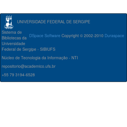
UNIVERSIDADE FEDERAL DE SERGIPE
Sistema de
DSpace Software
Copyright © 2002-2010
Duraspace
Bibliotecas da
Universidade
Federal de Sergipe - SIBIUFS
Núcleo de Tecnologia da Informação - NTI
repositorio@academico.ufs.br
+55 79 3194-6528