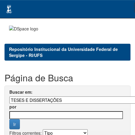
Skip
navigation
Repositório Institucional da Universidade Federal de
Sergipe - RI/UFS
Página de Busca
Buscar em:
por
Filtros correntes: