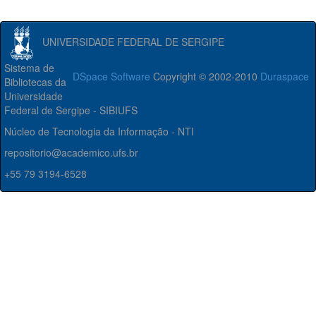
UNIVERSIDADE FEDERAL DE SERGIPE
Sistema de
DSpace Software
Copyright © 2002-2010
Duraspace
Bibliotecas da
Universidade
Federal de Sergipe - SIBIUFS
Núcleo de Tecnologia da Informação - NTI
repositorio@academico.ufs.br
+55 79 3194-6528