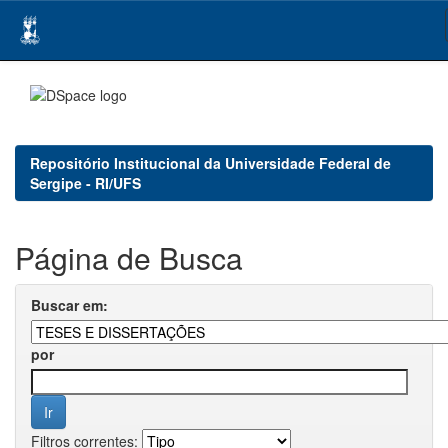
Skip
navigation
Repositório Institucional da Universidade Federal de
Sergipe - RI/UFS
Página de Busca
Buscar em:
por
Filtros correntes: