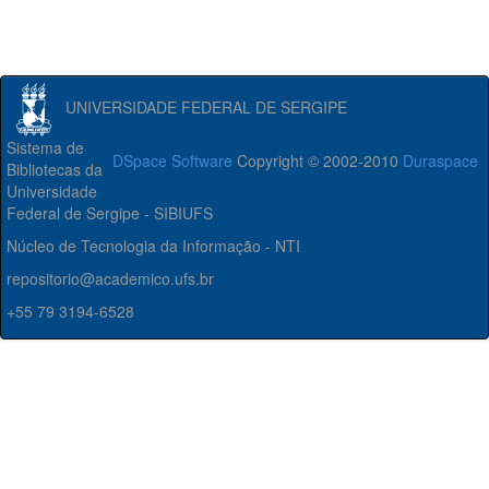
UNIVERSIDADE FEDERAL DE SERGIPE
Sistema de
DSpace Software
Copyright © 2002-2010
Duraspace
Bibliotecas da
Universidade
Federal de Sergipe - SIBIUFS
Núcleo de Tecnologia da Informação - NTI
repositorio@academico.ufs.br
+55 79 3194-6528