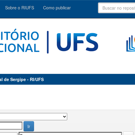
Sobre o RIUFS
Como publicar
al de Sergipe - RI/UFS