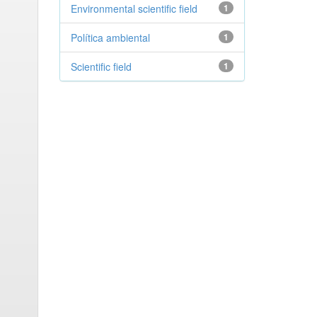
Environmental scientific field
1
Política ambiental
1
Scientific field
1