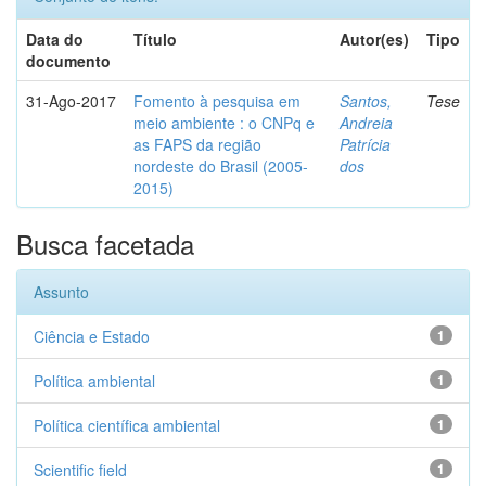
Data do
Título
Autor(es)
Tipo
documento
31-Ago-2017
Fomento à pesquisa em
Santos,
Tese
meio ambiente : o CNPq e
Andreia
as FAPS da região
Patrícia
nordeste do Brasil (2005-
dos
2015)
Busca facetada
Assunto
Ciência e Estado
1
Política ambiental
1
Política científica ambiental
1
Scientific field
1