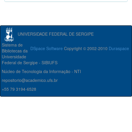
UNIVERSIDADE FEDERAL DE SERGIPE
Sistema de
DSpace Software
Copyright © 2002-2010
Duraspace
Bibliotecas da
Universidade
Federal de Sergipe - SIBIUFS
Núcleo de Tecnologia da Informação - NTI
repositorio@academico.ufs.br
+55 79 3194-6528