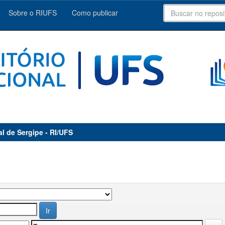
Sobre o RIUFS
Como publicar
al de Sergipe - RI/UFS