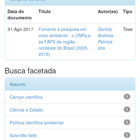
Data do
Título
Autor(es)
Tipo
documento
31-Ago-2017
Fomento à pesquisa em
Santos,
Tese
meio ambiente : o CNPq e
Andreia
as FAPS da região
Patrícia
nordeste do Brasil (2005-
dos
2015)
Busca facetada
Assunto
Campo científico
1
Ciência e Estado
1
Política científica ambiental
1
Scientific field
1