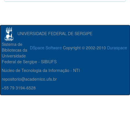
UNIVERSIDADE FEDERAL DE SERGIPE
Sistema de
DSpace Software
Copyright © 2002-2010
Duraspace
Bibliotecas da
Universidade
Federal de Sergipe - SIBIUFS
Núcleo de Tecnologia da Informação - NTI
repositorio@academico.ufs.br
+55 79 3194-6528