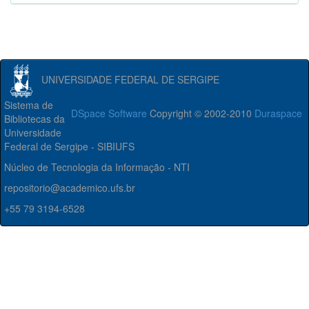
UNIVERSIDADE FEDERAL DE SERGIPE
Sistema de
DSpace Software
Copyright © 2002-2010
Duraspace
Bibliotecas da
Universidade
Federal de Sergipe - SIBIUFS
Núcleo de Tecnologia da Informação - NTI
repositorio@academico.ufs.br
+55 79 3194-6528