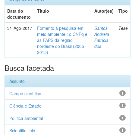
Data do
Título
Autor(es)
Tipo
documento
31-Ago-2017
Fomento à pesquisa em
Santos,
Tese
meio ambiente : o CNPq e
Andreia
as FAPS da região
Patrícia
nordeste do Brasil (2005-
dos
2015)
Busca facetada
Assunto
Campo científico
1
Ciência e Estado
1
Política ambiental
1
Scientific field
1