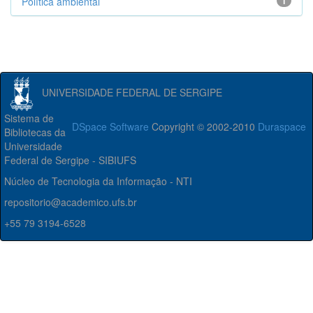
Política ambiental
1
UNIVERSIDADE FEDERAL DE SERGIPE
Sistema de
DSpace Software
Copyright © 2002-2010
Duraspace
Bibliotecas da
Universidade
Federal de Sergipe - SIBIUFS
Núcleo de Tecnologia da Informação - NTI
repositorio@academico.ufs.br
+55 79 3194-6528