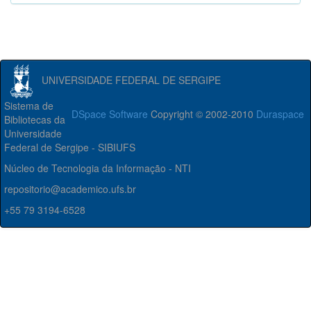
UNIVERSIDADE FEDERAL DE SERGIPE
Sistema de
DSpace Software
Copyright © 2002-2010
Duraspace
Bibliotecas da
Universidade
Federal de Sergipe - SIBIUFS
Núcleo de Tecnologia da Informação - NTI
repositorio@academico.ufs.br
+55 79 3194-6528