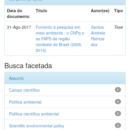
Data do
Título
Autor(es)
Tipo
documento
31-Ago-2017
Fomento à pesquisa em
Santos,
Tese
meio ambiente : o CNPq e
Andreia
as FAPS da região
Patrícia
nordeste do Brasil (2005-
dos
2015)
Busca facetada
Assunto
Campo científico
1
Política ambiental
1
Política científica ambiental
1
Scientific environmental policy
1