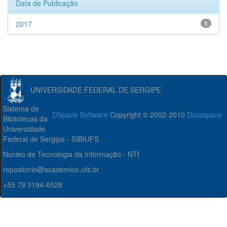
Data de Publicação
2017
1
UNIVERSIDADE FEDERAL DE SERGIPE
Sistema de
DSpace Software
Copyright © 2002-2010
Duraspace
Bibliotecas da
Universidade
Federal de Sergipe - SIBIUFS
Núcleo de Tecnologia da Informação - NTI
repositorio@academico.ufs.br
+55 79 3194-6528