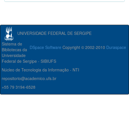
UNIVERSIDADE FEDERAL DE SERGIPE
Sistema de
DSpace Software
Copyright © 2002-2010
Duraspace
Bibliotecas da
Universidade
Federal de Sergipe - SIBIUFS
Núcleo de Tecnologia da Informação - NTI
repositorio@academico.ufs.br
+55 79 3194-6528