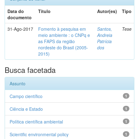
Data do
Título
Autor(es)
Tipo
documento
31-Ago-2017
Fomento à pesquisa em
Santos,
Tese
meio ambiente : o CNPq e
Andreia
as FAPS da região
Patrícia
nordeste do Brasil (2005-
dos
2015)
Busca facetada
Assunto
Campo científico
1
Ciência e Estado
1
Política científica ambiental
1
Scientific environmental policy
1