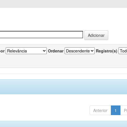
por
Ordenar
Registro(s)
Anterior
1
P