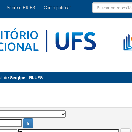
Sobre o RIUFS
Como publicar
al de Sergipe - RI/UFS