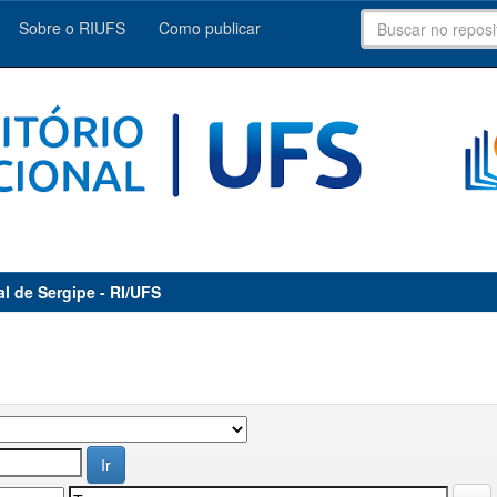
Sobre o RIUFS
Como publicar
al de Sergipe - RI/UFS