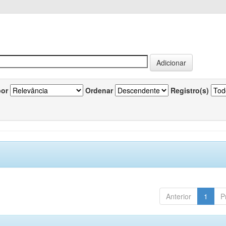
por
Ordenar
Registro(s)
Anterior
1
P