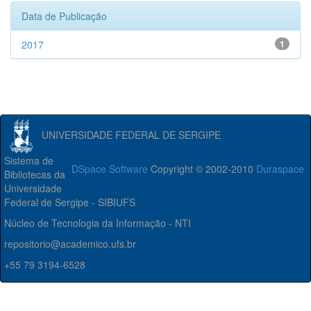
Data de Publicação
2017
1
UNIVERSIDADE FEDERAL DE SERGIPE
Sistema de
DSpace Software
Copyright © 2002-2010
Duraspace
Bibliotecas da
Universidade
Federal de Sergipe - SIBIUFS
Núcleo de Tecnologia da Informação - NTI
repositorio@academico.ufs.br
+55 79 3194-6528