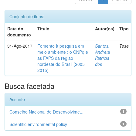
Conjunto de itens:
Data do
Título
Autor(es)
Tipo
documento
31-Ago-2017
Fomento à pesquisa em
Santos,
Tese
meio ambiente : o CNPq e
Andreia
as FAPS da região
Patrícia
nordeste do Brasil (2005-
dos
2015)
Busca facetada
Assunto
Conselho Nacional de Desenvolvime...
1
Scientific environmental policy
1