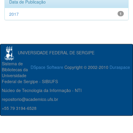
Data de Publicação
2017
1
UNIVERSIDADE FEDERAL DE SERGIPE
Sistema de
DSpace Software
Copyright © 2002-2010
Duraspace
Bibliotecas da
Universidade
Federal de Sergipe - SIBIUFS
Núcleo de Tecnologia da Informação - NTI
repositorio@academico.ufs.br
+55 79 3194-6528