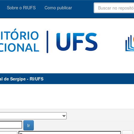
Sobre o RIUFS
Como publicar
al de Sergipe - RI/UFS