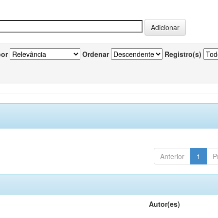
por
Ordenar
Registro(s)
Anterior
1
P
Autor(es)