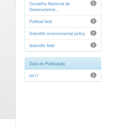
Conselho Nacional de
1
Desenvolvime...
Political field
1
Scientific environmental policy
1
Scientific field
1
Data de Publicação
2017
1