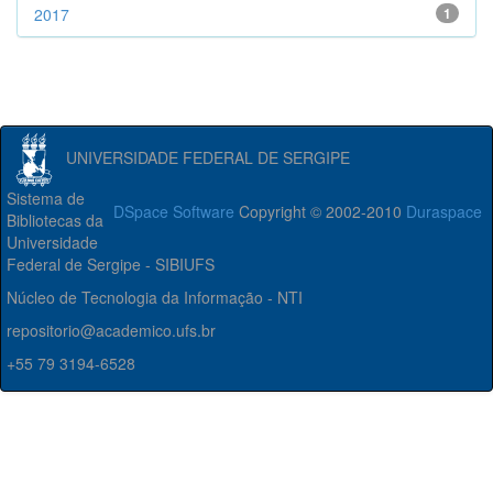
2017
1
UNIVERSIDADE FEDERAL DE SERGIPE
Sistema de
DSpace Software
Copyright © 2002-2010
Duraspace
Bibliotecas da
Universidade
Federal de Sergipe - SIBIUFS
Núcleo de Tecnologia da Informação - NTI
repositorio@academico.ufs.br
+55 79 3194-6528