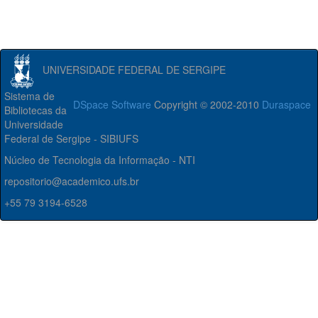
UNIVERSIDADE FEDERAL DE SERGIPE
Sistema de
DSpace Software
Copyright © 2002-2010
Duraspace
Bibliotecas da
Universidade
Federal de Sergipe - SIBIUFS
Núcleo de Tecnologia da Informação - NTI
repositorio@academico.ufs.br
+55 79 3194-6528