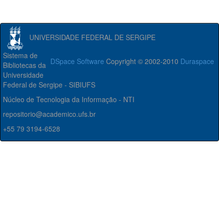
UNIVERSIDADE FEDERAL DE SERGIPE
Sistema de
DSpace Software
Copyright © 2002-2010
Duraspace
Bibliotecas da
Universidade
Federal de Sergipe - SIBIUFS
Núcleo de Tecnologia da Informação - NTI
repositorio@academico.ufs.br
+55 79 3194-6528