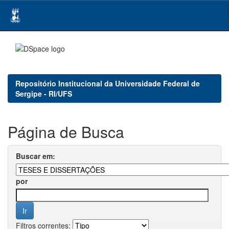
Skip
navigation
Repositório Institucional da Universidade Federal de
Sergipe - RI/UFS
Página de Busca
Buscar em:
por
Filtros correntes: