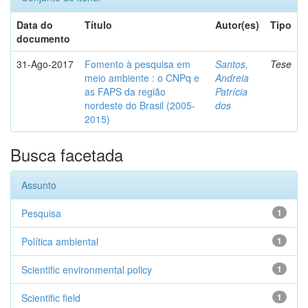
Data do
Título
Autor(es)
Tipo
documento
31-Ago-2017
Fomento à pesquisa em
Santos,
Tese
meio ambiente : o CNPq e
Andreia
as FAPS da região
Patrícia
nordeste do Brasil (2005-
dos
2015)
Busca facetada
Assunto
Pesquisa
1
Política ambiental
1
Scientific environmental policy
1
Scientific field
1