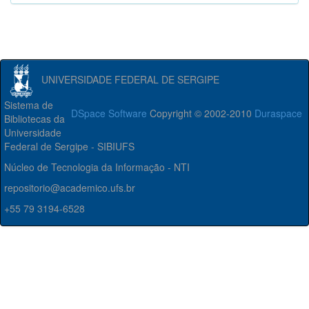
UNIVERSIDADE FEDERAL DE SERGIPE
Sistema de
DSpace Software
Copyright © 2002-2010
Duraspace
Bibliotecas da
Universidade
Federal de Sergipe - SIBIUFS
Núcleo de Tecnologia da Informação - NTI
repositorio@academico.ufs.br
+55 79 3194-6528