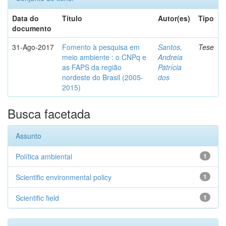
Data do
Título
Autor(es)
Tipo
documento
31-Ago-2017
Fomento à pesquisa em
Santos,
Tese
meio ambiente : o CNPq e
Andreia
as FAPS da região
Patrícia
nordeste do Brasil (2005-
dos
2015)
Busca facetada
Assunto
Política ambiental
1
Scientific environmental policy
1
Scientific field
1