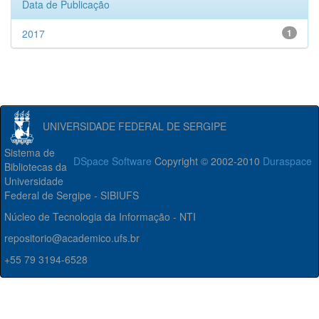
Data de Publicação
2017
1
UNIVERSIDADE FEDERAL DE SERGIPE
Sistema de
DSpace Software
Copyright © 2002-2010
Duraspace
Bibliotecas da
Universidade
Federal de Sergipe - SIBIUFS
Núcleo de Tecnologia da Informação - NTI
repositorio@academico.ufs.br
+55 79 3194-6528