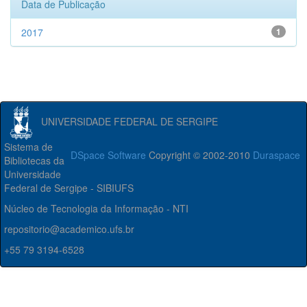
Data de Publicação
2017
1
UNIVERSIDADE FEDERAL DE SERGIPE
Sistema de
DSpace Software
Copyright © 2002-2010
Duraspace
Bibliotecas da
Universidade
Federal de Sergipe - SIBIUFS
Núcleo de Tecnologia da Informação - NTI
repositorio@academico.ufs.br
+55 79 3194-6528