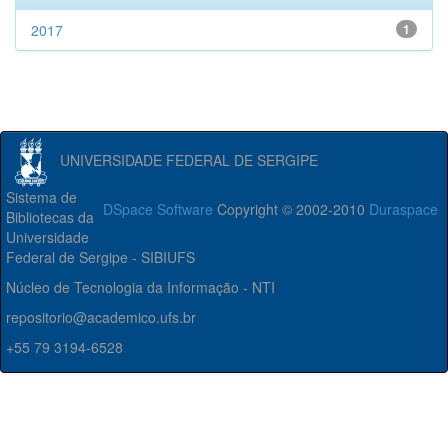
2017
1
UNIVERSIDADE FEDERAL DE SERGIPE
Sistema de
DSpace Software
Copyright © 2002-2010
Duraspace
Bibliotecas da
Universidade
Federal de Sergipe - SIBIUFS
Núcleo de Tecnologia da Informação - NTI
repositorio@academico.ufs.br
+55 79 3194-6528