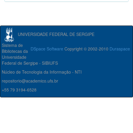
UNIVERSIDADE FEDERAL DE SERGIPE
Sistema de
DSpace Software
Copyright © 2002-2010
Duraspace
Bibliotecas da
Universidade
Federal de Sergipe - SIBIUFS
Núcleo de Tecnologia da Informação - NTI
repositorio@academico.ufs.br
+55 79 3194-6528