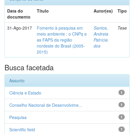
Data do
Título
Autor(es)
Tipo
documento
31-Ago-2017
Fomento à pesquisa em
Santos,
Tese
meio ambiente : o CNPq e
Andreia
as FAPS da região
Patrícia
nordeste do Brasil (2005-
dos
2015)
Busca facetada
Assunto
Ciência e Estado
1
Conselho Nacional de Desenvolvime...
1
Pesquisa
1
Scientific field
1