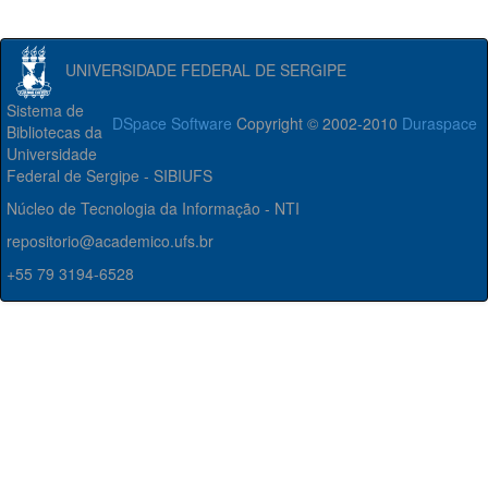
UNIVERSIDADE FEDERAL DE SERGIPE
Sistema de
DSpace Software
Copyright © 2002-2010
Duraspace
Bibliotecas da
Universidade
Federal de Sergipe - SIBIUFS
Núcleo de Tecnologia da Informação - NTI
repositorio@academico.ufs.br
+55 79 3194-6528