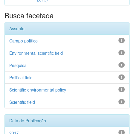
Busca facetada
Assunto
Campo político
1
Environmental scientific field
1
Pesquisa
1
Political field
1
Scientific environmental policy
1
Scientific field
1
Data de Publicação
2017
1