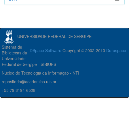
UNIVERSIDADE FEDERAL DE SERGIPE
Sistema de
DSpace Software
Copyright © 2002-2010
Duraspace
Bibliotecas da
Universidade
Federal de Sergipe - SIBIUFS
Núcleo de Tecnologia da Informação - NTI
repositorio@academico.ufs.br
+55 79 3194-6528