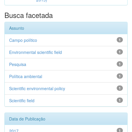
Busca facetada
Assunto
Campo político
1
Environmental scientific field
1
Pesquisa
1
Política ambiental
1
Scientific environmental policy
1
Scientific field
1
Data de Publicação
2017
1