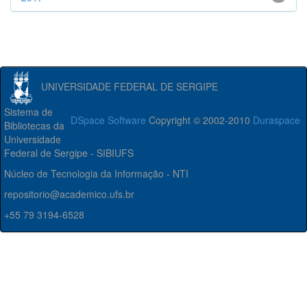
UNIVERSIDADE FEDERAL DE SERGIPE
Sistema de
DSpace Software
Copyright © 2002-2010
Duraspace
Bibliotecas da
Universidade
Federal de Sergipe - SIBIUFS
Núcleo de Tecnologia da Informação - NTI
repositorio@academico.ufs.br
+55 79 3194-6528