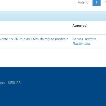
Anterior
1
P
Autor(es)
ente : o CNPq e as FAPS da região nordeste
Santos, Andreia
Patrícia dos
gipe - SIBIUFS