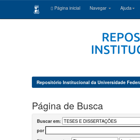
Página inicial
Navegar
Ajuda
Skip
navigation
Repositório Institucional da Universidade Feder
Página de Busca
Buscar em:
por