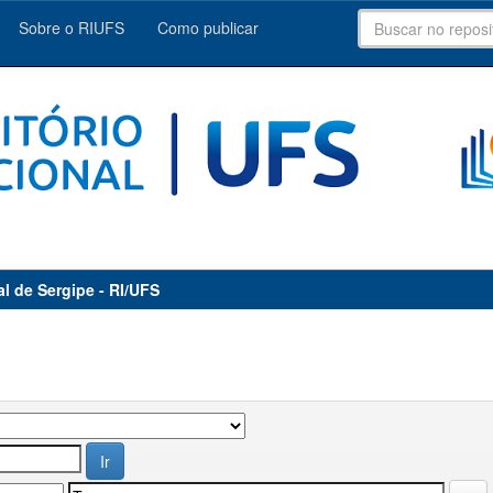
Sobre o RIUFS
Como publicar
al de Sergipe - RI/UFS