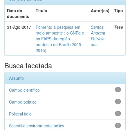
Data do
Título
Autor(es)
Tipo
documento
31-Ago-2017
Fomento à pesquisa em
Santos,
Tese
meio ambiente : o CNPq e
Andreia
as FAPS da região
Patrícia
nordeste do Brasil (2005-
dos
2015)
Busca facetada
Assunto
Campo científico
1
Campo político
1
Political field
1
Scientific environmental policy
1