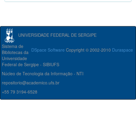
UNIVERSIDADE FEDERAL DE SERGIPE
Sistema de
DSpace Software
Copyright © 2002-2010
Duraspace
Bibliotecas da
Universidade
Federal de Sergipe - SIBIUFS
Núcleo de Tecnologia da Informação - NTI
repositorio@academico.ufs.br
+55 79 3194-6528