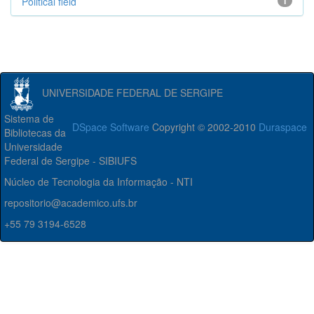
Political field
1
UNIVERSIDADE FEDERAL DE SERGIPE
Sistema de
DSpace Software
Copyright © 2002-2010
Duraspace
Bibliotecas da
Universidade
Federal de Sergipe - SIBIUFS
Núcleo de Tecnologia da Informação - NTI
repositorio@academico.ufs.br
+55 79 3194-6528