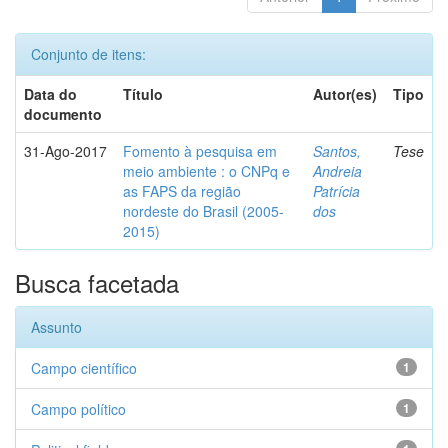
Conjunto de itens:
Data do
Título
Autor(es)
Tipo
documento
31-Ago-2017
Fomento à pesquisa em
Santos,
Tese
meio ambiente : o CNPq e
Andreia
as FAPS da região
Patrícia
nordeste do Brasil (2005-
dos
2015)
Busca facetada
Assunto
Campo científico
1
Campo político
1