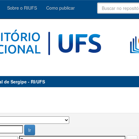
Sobre o RIUFS
Como publicar
al de Sergipe - RI/UFS