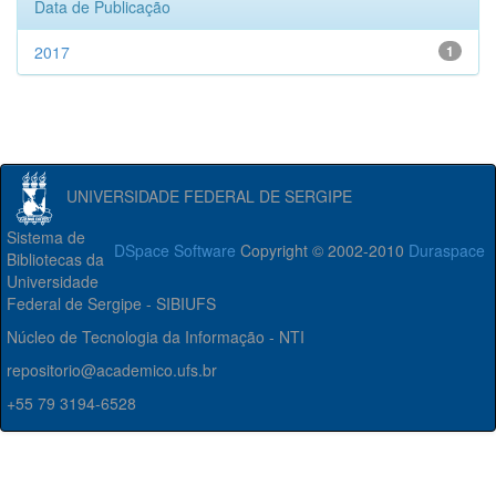
Data de Publicação
2017
1
UNIVERSIDADE FEDERAL DE SERGIPE
Sistema de
DSpace Software
Copyright © 2002-2010
Duraspace
Bibliotecas da
Universidade
Federal de Sergipe - SIBIUFS
Núcleo de Tecnologia da Informação - NTI
repositorio@academico.ufs.br
+55 79 3194-6528