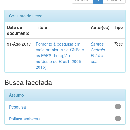
Conjunto de itens:
Data do
Título
Autor(es)
Tipo
documento
31-Ago-2017
Fomento à pesquisa em
Santos,
Tese
meio ambiente : o CNPq e
Andreia
as FAPS da região
Patrícia
nordeste do Brasil (2005-
dos
2015)
Busca facetada
Assunto
Pesquisa
1
Política ambiental
1