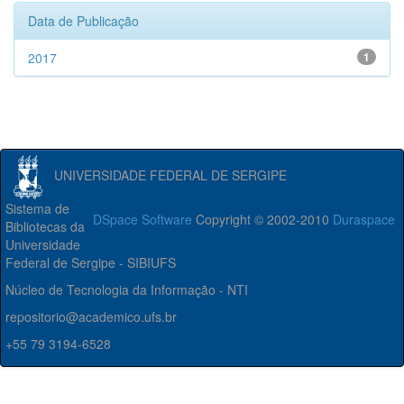
Data de Publicação
2017
1
UNIVERSIDADE FEDERAL DE SERGIPE
Sistema de
DSpace Software
Copyright © 2002-2010
Duraspace
Bibliotecas da
Universidade
Federal de Sergipe - SIBIUFS
Núcleo de Tecnologia da Informação - NTI
repositorio@academico.ufs.br
+55 79 3194-6528