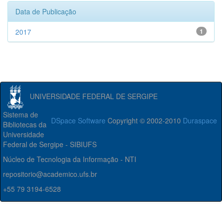
Data de Publicação
2017
1
UNIVERSIDADE FEDERAL DE SERGIPE
Sistema de
DSpace Software
Copyright © 2002-2010
Duraspace
Bibliotecas da
Universidade
Federal de Sergipe - SIBIUFS
Núcleo de Tecnologia da Informação - NTI
repositorio@academico.ufs.br
+55 79 3194-6528