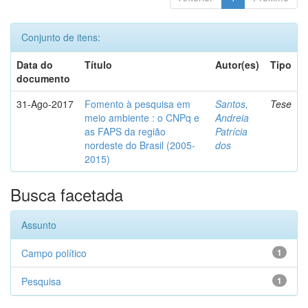
Conjunto de itens:
Data do
Título
Autor(es)
Tipo
documento
31-Ago-2017
Fomento à pesquisa em
Santos,
Tese
meio ambiente : o CNPq e
Andreia
as FAPS da região
Patrícia
nordeste do Brasil (2005-
dos
2015)
Busca facetada
Assunto
Campo político
1
Pesquisa
1