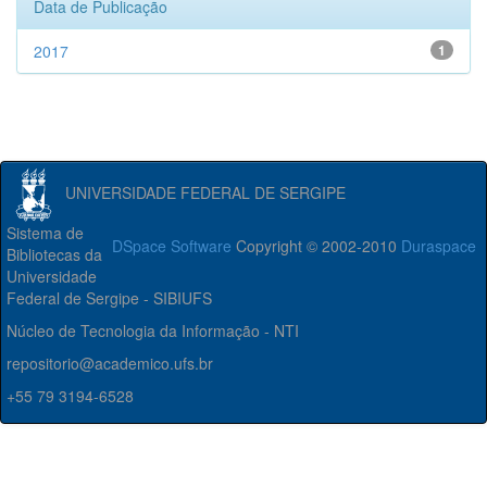
Data de Publicação
2017
1
UNIVERSIDADE FEDERAL DE SERGIPE
Sistema de
DSpace Software
Copyright © 2002-2010
Duraspace
Bibliotecas da
Universidade
Federal de Sergipe - SIBIUFS
Núcleo de Tecnologia da Informação - NTI
repositorio@academico.ufs.br
+55 79 3194-6528