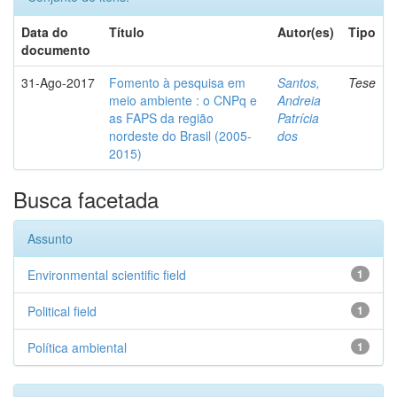
Data do
Título
Autor(es)
Tipo
documento
31-Ago-2017
Fomento à pesquisa em
Santos,
Tese
meio ambiente : o CNPq e
Andreia
as FAPS da região
Patrícia
nordeste do Brasil (2005-
dos
2015)
Busca facetada
Assunto
Environmental scientific field
1
Political field
1
Política ambiental
1