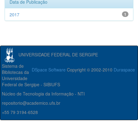
Data de Publicação
2017
1
UNIVERSIDADE FEDERAL DE SERGIPE
Sistema de
DSpace Software
Copyright © 2002-2010
Duraspace
Bibliotecas da
Universidade
Federal de Sergipe - SIBIUFS
Núcleo de Tecnologia da Informação - NTI
repositorio@academico.ufs.br
+55 79 3194-6528