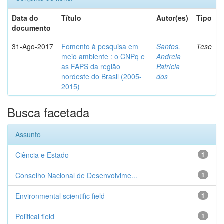
Data do
Título
Autor(es)
Tipo
documento
31-Ago-2017
Fomento à pesquisa em
Santos,
Tese
meio ambiente : o CNPq e
Andreia
as FAPS da região
Patrícia
nordeste do Brasil (2005-
dos
2015)
Busca facetada
Assunto
Ciência e Estado
1
Conselho Nacional de Desenvolvime...
1
Environmental scientific field
1
Political field
1