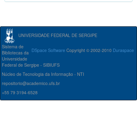
UNIVERSIDADE FEDERAL DE SERGIPE
Sistema de
DSpace Software
Copyright © 2002-2010
Duraspace
Bibliotecas da
Universidade
Federal de Sergipe - SIBIUFS
Núcleo de Tecnologia da Informação - NTI
repositorio@academico.ufs.br
+55 79 3194-6528