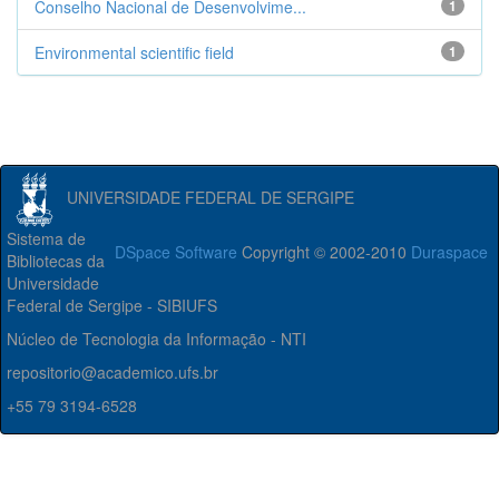
Conselho Nacional de Desenvolvime...
1
Environmental scientific field
1
UNIVERSIDADE FEDERAL DE SERGIPE
Sistema de
DSpace Software
Copyright © 2002-2010
Duraspace
Bibliotecas da
Universidade
Federal de Sergipe - SIBIUFS
Núcleo de Tecnologia da Informação - NTI
repositorio@academico.ufs.br
+55 79 3194-6528