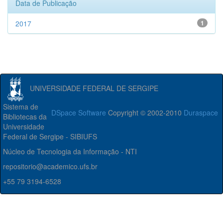
Data de Publicação
2017
1
UNIVERSIDADE FEDERAL DE SERGIPE
Sistema de
DSpace Software
Copyright © 2002-2010
Duraspace
Bibliotecas da
Universidade
Federal de Sergipe - SIBIUFS
Núcleo de Tecnologia da Informação - NTI
repositorio@academico.ufs.br
+55 79 3194-6528