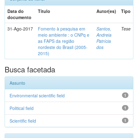
Data do
Título
Autor(es)
Tipo
documento
31-Ago-2017
Fomento à pesquisa em
Santos,
Tese
meio ambiente : o CNPq e
Andreia
as FAPS da região
Patrícia
nordeste do Brasil (2005-
dos
2015)
Busca facetada
Assunto
Environmental scientific field
1
Political field
1
Scientific field
1