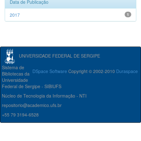
Data de Publicação
2017
1
UNIVERSIDADE FEDERAL DE SERGIPE
Sistema de
DSpace Software
Copyright © 2002-2010
Duraspace
Bibliotecas da
Universidade
Federal de Sergipe - SIBIUFS
Núcleo de Tecnologia da Informação - NTI
repositorio@academico.ufs.br
+55 79 3194-6528