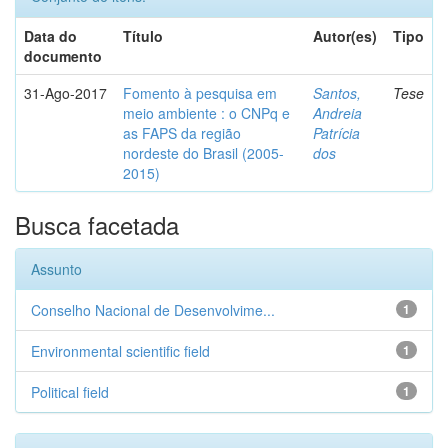
Data do
Título
Autor(es)
Tipo
documento
31-Ago-2017
Fomento à pesquisa em
Santos,
Tese
meio ambiente : o CNPq e
Andreia
as FAPS da região
Patrícia
nordeste do Brasil (2005-
dos
2015)
Busca facetada
Assunto
Conselho Nacional de Desenvolvime...
1
Environmental scientific field
1
Political field
1