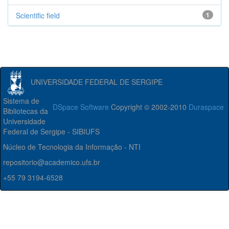
Scientific field
1
UNIVERSIDADE FEDERAL DE SERGIPE
Sistema de
DSpace Software
Copyright © 2002-2010
Duraspace
Bibliotecas da
Universidade
Federal de Sergipe - SIBIUFS
Núcleo de Tecnologia da Informação - NTI
repositorio@academico.ufs.br
+55 79 3194-6528