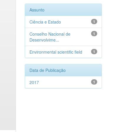
Assunto
Ciência e Estado
1
Conselho Nacional de
1
Desenvolvime...
Environmental scientific field
1
Data de Publicação
2017
1