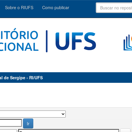
Sobre o RIUFS
Como publicar
al de Sergipe - RI/UFS