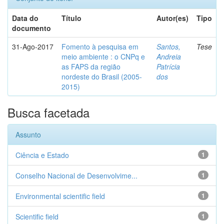
Data do
Título
Autor(es)
Tipo
documento
31-Ago-2017
Fomento à pesquisa em
Santos,
Tese
meio ambiente : o CNPq e
Andreia
as FAPS da região
Patrícia
nordeste do Brasil (2005-
dos
2015)
Busca facetada
Assunto
Ciência e Estado
1
Conselho Nacional de Desenvolvime...
1
Environmental scientific field
1
Scientific field
1