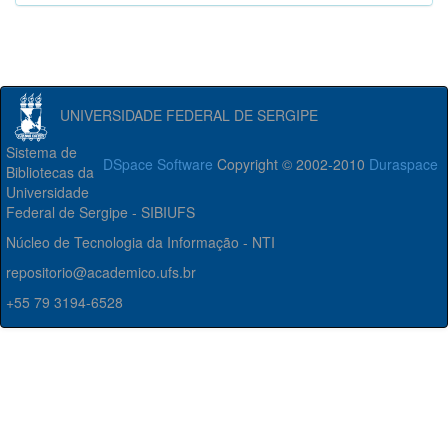
UNIVERSIDADE FEDERAL DE SERGIPE
Sistema de
DSpace Software
Copyright © 2002-2010
Duraspace
Bibliotecas da
Universidade
Federal de Sergipe - SIBIUFS
Núcleo de Tecnologia da Informação - NTI
repositorio@academico.ufs.br
+55 79 3194-6528