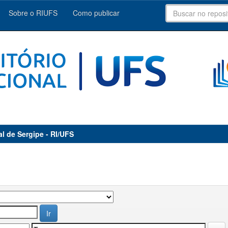
Sobre o RIUFS
Como publicar
al de Sergipe - RI/UFS