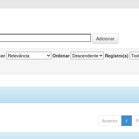
por
Ordenar
Registro(s)
Anterior
1
P