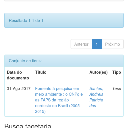
Resultado 1-1 de 1.
Anterior
1
Próximo
Conjunto de itens:
Data do
Título
Autor(es)
Tipo
documento
31-Ago-2017
Fomento à pesquisa em
Santos,
Tese
meio ambiente : o CNPq e
Andreia
as FAPS da região
Patrícia
nordeste do Brasil (2005-
dos
2015)
Busca facetada