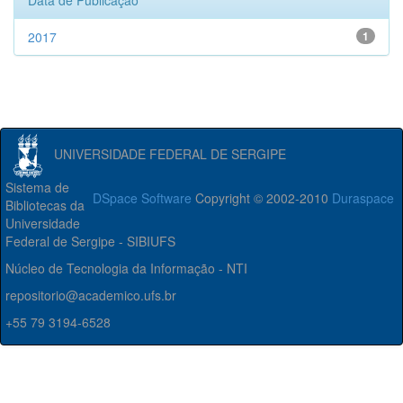
Data de Publicação
2017
1
UNIVERSIDADE FEDERAL DE SERGIPE
Sistema de
DSpace Software
Copyright © 2002-2010
Duraspace
Bibliotecas da
Universidade
Federal de Sergipe - SIBIUFS
Núcleo de Tecnologia da Informação - NTI
repositorio@academico.ufs.br
+55 79 3194-6528