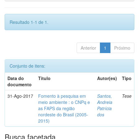
Resultado 1-1 de 1.
Anterior
1
Próximo
Conjunto de itens:
Data do
Título
Autor(es)
Tipo
documento
31-Ago-2017
Fomento à pesquisa em
Santos,
Tese
meio ambiente : o CNPq e
Andreia
as FAPS da região
Patrícia
nordeste do Brasil (2005-
dos
2015)
Busca facetada