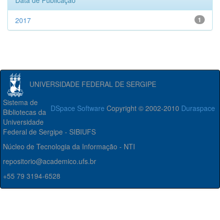
Data de Publicação
2017
1
UNIVERSIDADE FEDERAL DE SERGIPE
Sistema de
DSpace Software
Copyright © 2002-2010
Duraspace
Bibliotecas da
Universidade
Federal de Sergipe - SIBIUFS
Núcleo de Tecnologia da Informação - NTI
repositorio@academico.ufs.br
+55 79 3194-6528