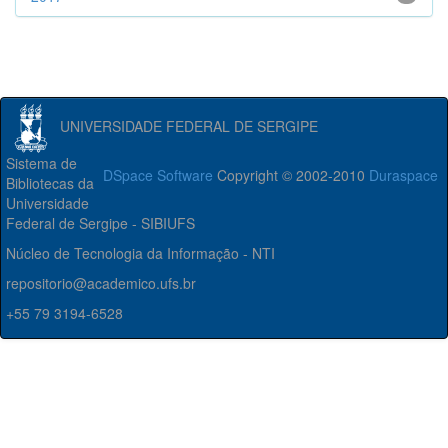
UNIVERSIDADE FEDERAL DE SERGIPE
Sistema de
DSpace Software
Copyright © 2002-2010
Duraspace
Bibliotecas da
Universidade
Federal de Sergipe - SIBIUFS
Núcleo de Tecnologia da Informação - NTI
repositorio@academico.ufs.br
+55 79 3194-6528