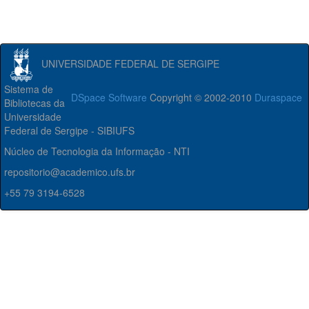
UNIVERSIDADE FEDERAL DE SERGIPE
Sistema de
DSpace Software
Copyright © 2002-2010
Duraspace
Bibliotecas da
Universidade
Federal de Sergipe - SIBIUFS
Núcleo de Tecnologia da Informação - NTI
repositorio@academico.ufs.br
+55 79 3194-6528